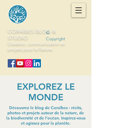
CORAÏBES BLOG &
©
STUDIO
Copyright
Création, communication et
projets pour la Nature
EXPLOREZ LE
MONDE
Découvrez le blog de Coraïbes : récits,
photos et projets autour de la nature, de
la biodiversité et de l’océan. Inspirez-vous
et agissez pour la planète.