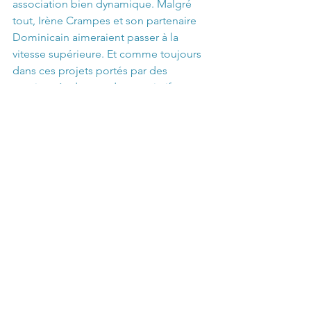
association bien dynamique. Malgré 
tout, Irène Crampes et son partenaire 
Dominicain aimeraient passer à la 
vitesse supérieure. Et comme toujours 
dans ces projets portés par des 
passionnés du monde associatif, ce 
sont les financements qui manquent. 
Alors la petite Française des îles 
s’emploie, sur le peu de temps libre 
qui lui reste, à rechercher des fonds et 
des mécènes.   
Mariane Aimar
Instagram  : 
1000kidsforchange 
fundacionecologicamagua 
magazine preservation océan
caraïbes
magazine preservation biodiversité
banque d'images photo sous marine