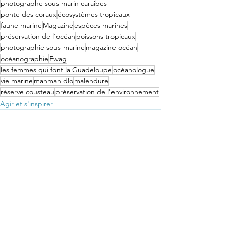
photographe sous marin caraibes
ponte des coraux
écosystèmes tropicaux
faune marine
Magazine
espèces marines
préservation de l'océan
poissons tropicaux
photographie sous-marine
magazine océan
océanographie
Ewag
les femmes qui font la Guadeloupe
océanologue
vie marine
manman dlo
malendure
réserve cousteau
préservation de l'environnement
Agir et s'inspirer
Voir tout
Posts récents