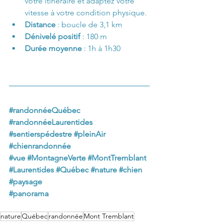
votre itinéraire et adaptez votre 
vitesse à votre condition physique.
Distance 
: boucle de 3,1 km
Dénivelé positif
 : 180 m
Durée moyenne
 : 1h à 1h30
#randonnéeQuébec
#randonnéeLaurentides
#sentierspédestre
#pleinAir
#chienrandonnée
#vue
#MontagneVerte
#MontTremblant
#Laurentides
#Québec
#nature
#chien
#paysage
#panorama
nature
Québec
randonnée
Mont Tremblant