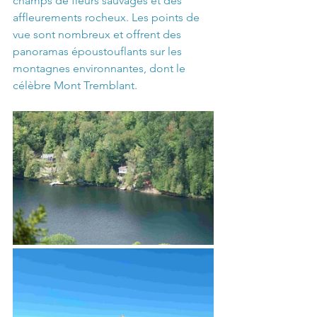
champs de fleurs sauvages et des 
affleurements rocheux. Les points de 
vue sont nombreux et offrent des 
panoramas époustouflants sur les 
montagnes environnantes, dont le 
célèbre Mont Tremblant.