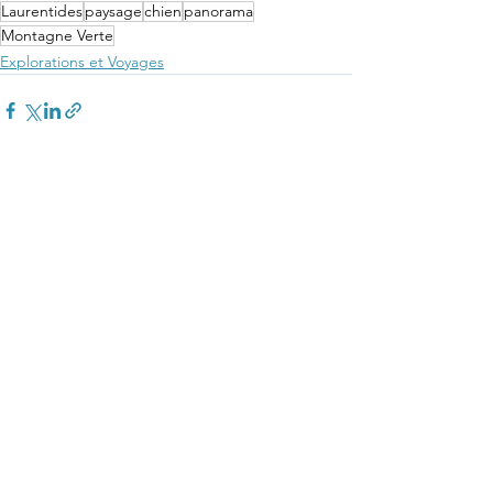
Laurentides
paysage
chien
panorama
Montagne Verte
Explorations et Voyages
Voir tout
Posts récents