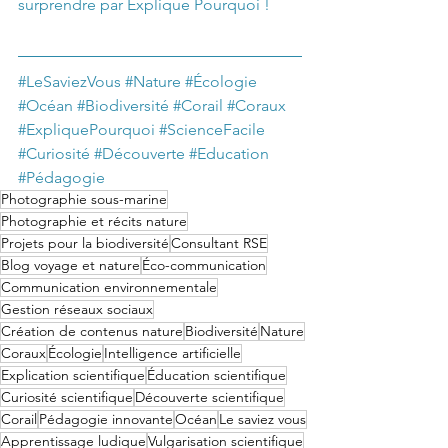
surprendre par Explique Pourquoi !
#LeSaviezVous
#Nature
#Écologie
#Océan
#Biodiversité
#Corail
#Coraux
#ExpliquePourquoi
#ScienceFacile
#Curiosité
#Découverte
#Education
#Pédagogie
Photographie sous-marine
Photographie et récits nature
Projets pour la biodiversité
Consultant RSE
Blog voyage et nature
Éco-communication
Communication environnementale
Gestion réseaux sociaux
Création de contenus nature
Biodiversité
Nature
Coraux
Écologie
Intelligence artificielle
Explication scientifique
Éducation scientifique
Curiosité scientifique
Découverte scientifique
Corail
Pédagogie innovante
Océan
Le saviez vous
Apprentissage ludique
Vulgarisation scientifique