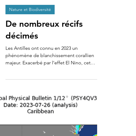
CORAIBES BLOG & STUDIO
15 mars 2024
2 min de lecture
Nature et Biodiversité
De nombreux récifs
décimés
Les Antilles ont connu en 2023 un
phénomène de blanchissement corallien
majeur. Exacerbé par l’effet El Nino, cet
épisode a été marqué...