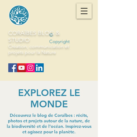
CORAÏBES BLOG &
©
STUDIO
Copyright
Création, communication et
projets pour la Nature
EXPLOREZ LE
MONDE
Découvrez le blog de Coraïbes : récits,
photos et projets autour de la nature, de
la biodiversité et de l’océan. Inspirez-vous
et agissez pour la planète.