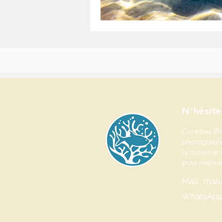
Bienvenue dans l’univers de Coraïbes Blog & Studio.
Journaliste, photographe et créatrice de contenus spécialisée en environnement, j
Ici, chaque récit, chaque image et chaque projet vise à raconter le vivant et valoriser
N'hésite
Coraïbes Bl
photographi
la nature et 
pour inspirer
Mail : ma
WhatsApp 