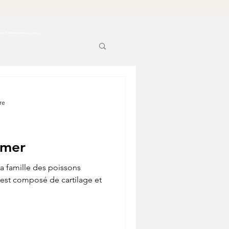
ine, Gestion réseaux sociaux
re
 mer
la famille des poissons
e est composé de cartilage et