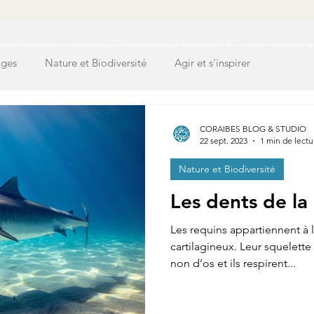
ontenus nature, Photographie et récits nature, Projets pour la biodiversité, Blog voyage et nature, Consultant RSE, Éco-communication, Photographie sous-mar
ages
Nature et Biodiversité
Agir et s'inspirer
CORAIBES BLOG & STUDIO
22 sept. 2023
1 min de lectu
Nature et Biodiversité
Les dents de la
Les requins appartiennent à 
cartilagineux. Leur squelett
non d’os et ils respirent...