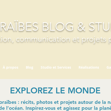
RAÏBES BLOG & ST
ion, communication et projets 
À propos
Blog
Studio et Services
Réalisations
Ga
EXPLOREZ LE MONDE
aïbes : récits, photos et projets autour de la na
de l’océan. Inspirez-vous et agissez pour la plan