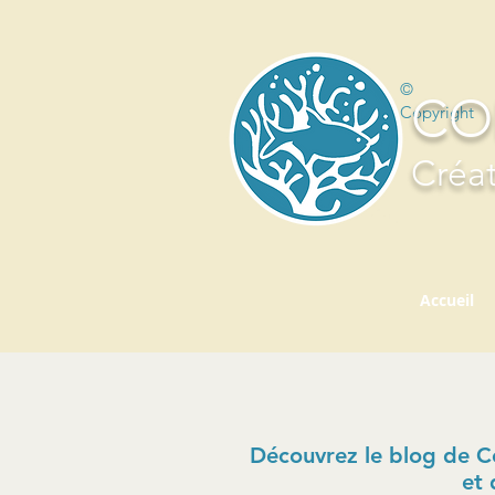
©
CO
Copyright
Créat
Accueil
Découvrez le blog de Cor
et 