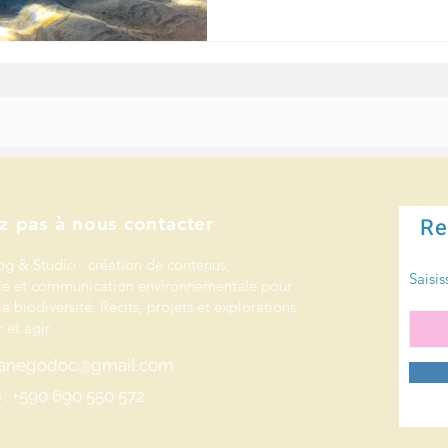
e mets mes compétences au service de celles et ceux qui protègent la nature et l’océan.
 les initiatives pour la nature.
z pas à nous contacter
Re
og & Studio : création de contenus,
Saisis
e et communication environnementale pour
la biodiversité. Récits, projets et explorations
 et agir.
rianegodoc@gmail.com
: +590 690 550 572