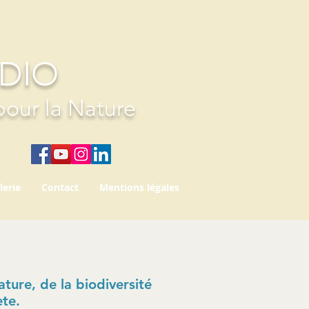
UDIO
pour la Nature
lerie
Contact
Mentions légales
ture, de la biodiversité
ète.