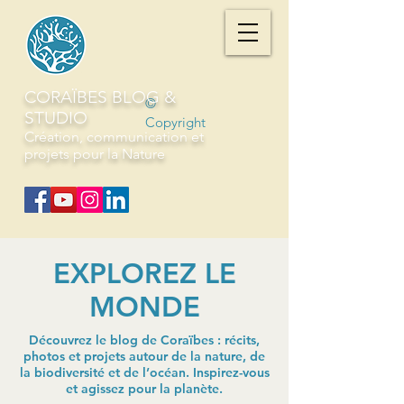
CORAÏBES BLOG &
©
STUDIO
Copyright
Création, communication et
projets pour la Nature
EXPLOREZ LE
MONDE
Découvrez le blog de Coraïbes : récits,
photos et projets autour de la nature, de
la biodiversité et de l’océan. Inspirez-vous
et agissez pour la planète.