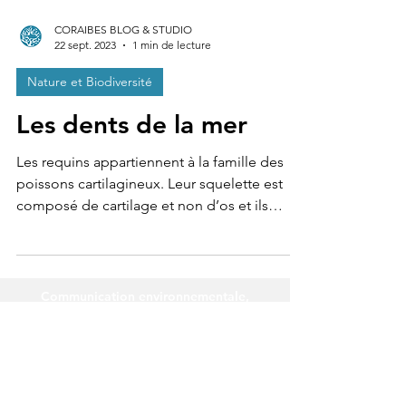
CORAIBES BLOG & STUDIO
22 sept. 2023
1 min de lecture
Nature et Biodiversité
Les dents de la mer
Les requins appartiennent à la famille des
poissons cartilagineux. Leur squelette est
composé de cartilage et non d’os et ils
respirent...
Communication environnementale,
Création de contenus nature,
Photographie et récits nature, Projets
pour la biodiversité, Blog voyage et
nature, Consultant RSE, Éco-