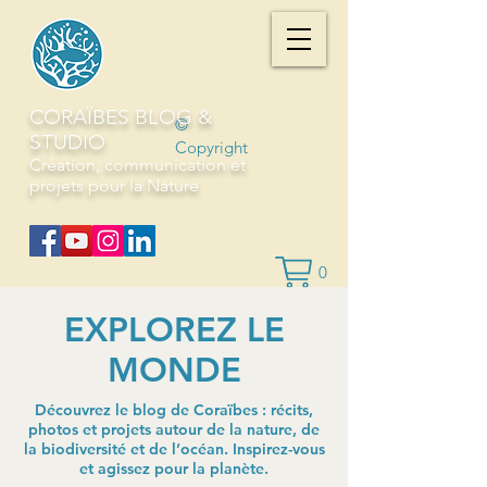
CORAÏBES BLOG &
©
STUDIO
Copyright
Création, communication et
projets pour la Nature
0
EXPLOREZ LE
MONDE
Découvrez le blog de Coraïbes : récits,
photos et projets autour de la nature, de
la biodiversité et de l’océan. Inspirez-vous
et agissez pour la planète.