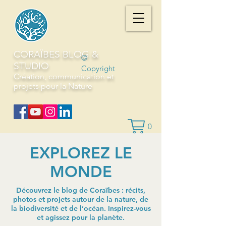
CORAÏBES BLOG &
©
STUDIO
Copyright
Création, communication et
projets pour la Nature
0
EXPLOREZ LE
MONDE
Découvrez le blog de Coraïbes : récits,
photos et projets autour de la nature, de
la biodiversité et de l’océan. Inspirez-vous
et agissez pour la planète.