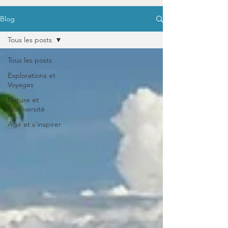
Blog
Tous les posts
Tous les posts
Explorations et
Voyages
Nature et
Biodiversité
Agir et s'inspirer