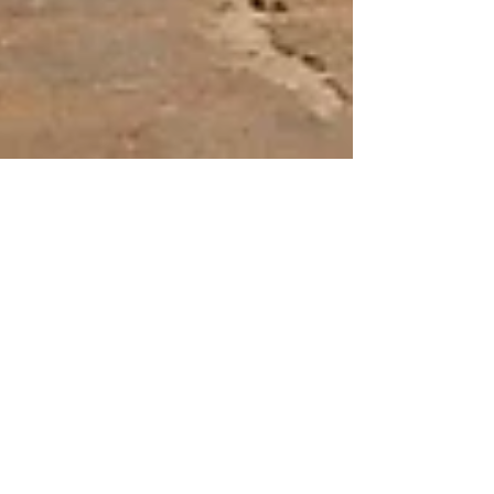
CORAIBES BLOG & STUDIO
9 juin 2025
2 min de lecture
Explorations et Voyages
Barichara, le plus beau
village de Colombie