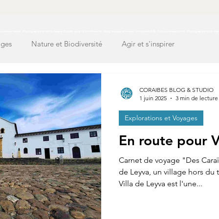
ontenus nature, Photographie et récits nature, Projets pour la biodiversité, Blog voyage et nature, Consultant RSE, Éco-communication, Photographie sous-mar
ages
Nature et Biodiversité
Agir et s'inspirer
CORAIBES BLOG & STUDIO
1 juin 2025
3 min de lecture
Explorations et Voyages
En route pour V
Carnet de voyage "Des Caraï
de Leyva, un village hors du
Villa de Leyva est l'une...