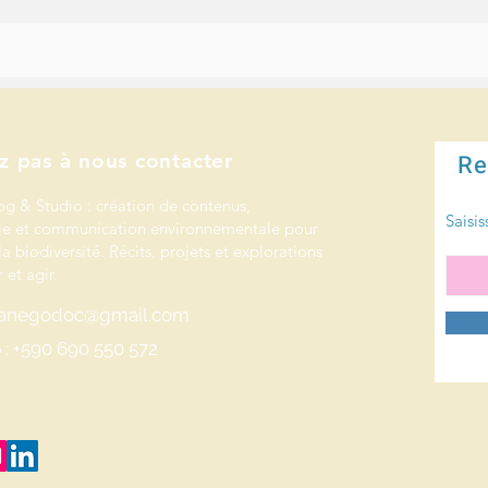
e mets mes compétences au service de celles et ceux qui protègent la nature et l’océan.
 les initiatives pour la nature.
z pas à nous contacter
Re
og & Studio : création de contenus,
Saisis
e et communication environnementale pour
la biodiversité. Récits, projets et explorations
 et agir.
rianegodoc@gmail.com
: +590 690 550 572