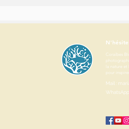
Bienvenue dans l’univers de Coraïbes Blog & Studio.
Journaliste, photographe et créatrice de contenus spécialisée en environnement, j
Ici, chaque récit, chaque image et chaque projet vise à raconter le vivant et valoriser
N'hésite
Coraïbes Bl
photographi
la nature et 
pour inspirer
Mail : ma
WhatsApp 