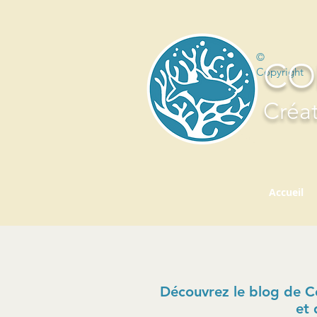
©
CO
Copyright
Créat
Accueil
Découvrez le blog de Cor
et 