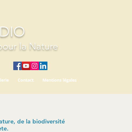
UDIO
pour la Nature
lerie
Contact
Mentions légales
ture, de la biodiversité
ète.