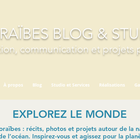
RAÏBES BLOG & ST
ion, communication et projets 
À propos
Blog
Studio et Services
Réalisations
Ga
EXPLOREZ LE MONDE
aïbes : récits, photos et projets autour de la na
de l’océan. Inspirez-vous et agissez pour la plan