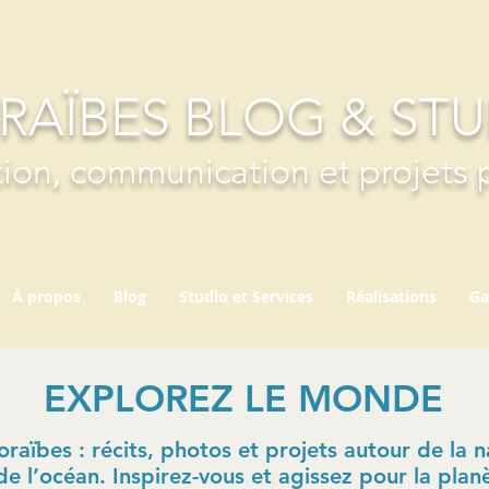
RAÏBES BLOG & ST
ion, communication et projets 
À propos
Blog
Studio et Services
Réalisations
Ga
EXPLOREZ LE MONDE
aïbes : récits, photos et projets autour de la na
de l’océan. Inspirez-vous et agissez pour la plan