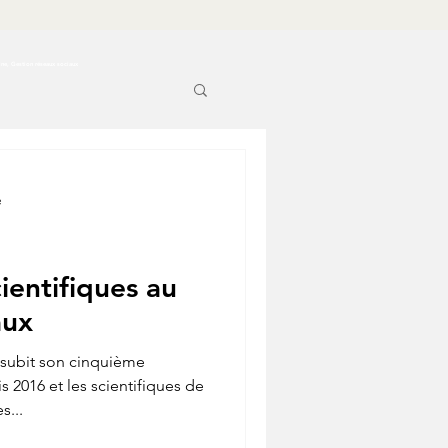
ine, Gestion réseaux sociaux
e
cientifiques au
aux
 subit son cinquième
 2016 et les scientifiques de
s...