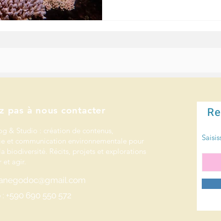
e mets mes compétences au service de celles et ceux qui protègent la nature et l’océan.
 les initiatives pour la nature.
z pas à nous contacter
Re
og & Studio : création de contenus,
Saisis
e et communication environnementale pour
la biodiversité. Récits, projets et explorations
 et agir.
rianegodoc@gmail.com
: +590 690 550 572