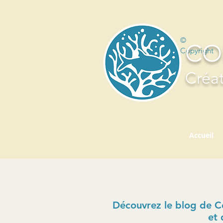
©
CO
Copyright
Créat
Accueil
Découvrez le blog de Cor
et 