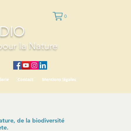
0
UDIO
pour la Nature
lerie
Contact
Mentions légales
ture, de la biodiversité
ète.