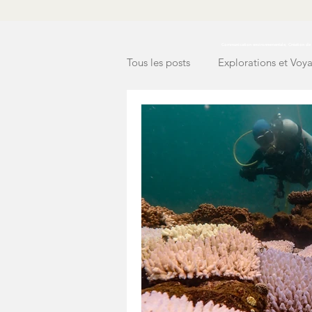
Communication environnementale, Création de c
Tous les posts
Explorations et Voy