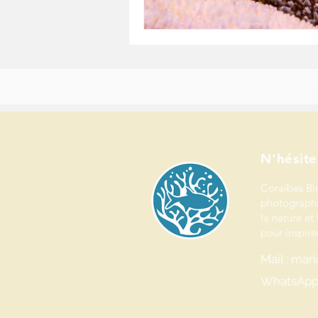
Bienvenue dans l’univers de Coraïbes Blog & Studio.
Journaliste, photographe et créatrice de contenus spécialisée en environnement, j
Ici, chaque récit, chaque image et chaque projet vise à raconter le vivant et valoriser
N'hésite
Coraïbes Bl
photographi
la nature et 
pour inspirer
Mail : ma
WhatsApp 