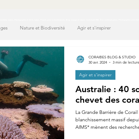
ontenus nature, Photographie et récits nature, Projets pour la biodiversité, Blog voyage et nature, Consultant RSE, Éco-communication, Photographie sous-mar
ages
Nature et Biodiversité
Agir et s'inspirer
CORAIBES BLOG & STUDIO
30 avr. 2024
3 min de lectur
Agir et s'inspirer
Australie : 40 s
chevet des cor
La Grande Barrière de Corail
blanchissement massif depuis
AIMS* mènent des recherche