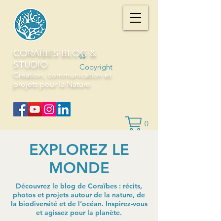
CORAÏBES BLOG &
©
STUDIO
Copyright
Création, communication et
projets pour la Nature
0
EXPLOREZ LE
MONDE
Découvrez le blog de Coraïbes : récits,
photos et projets autour de la nature, de
la biodiversité et de l’océan. Inspirez-vous
et agissez pour la planète.