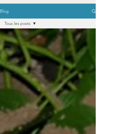
Blog
Tous les posts
Tous les posts
Explorations et
Voyages
Nature et
Biodiversité
Agir et s'inspirer