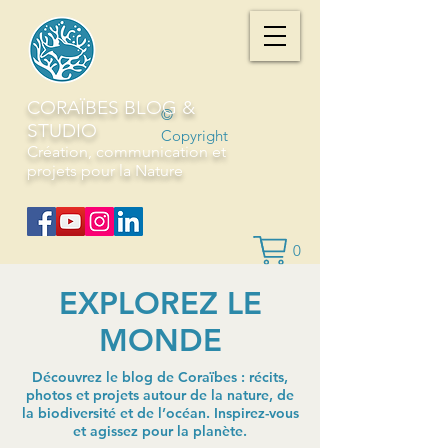
CORAÏBES BLOG &
©
STUDIO
Copyright
Création, communication et
projets pour la Nature
0
EXPLOREZ LE
MONDE
Découvrez le blog de Coraïbes : récits,
photos et projets autour de la nature, de
la biodiversité et de l’océan. Inspirez-vous
et agissez pour la planète.