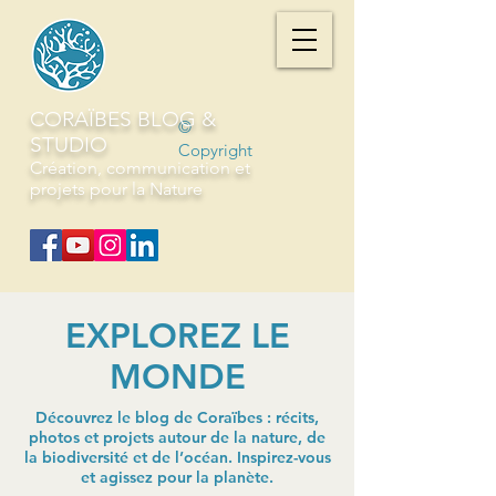
CORAÏBES BLOG &
©
STUDIO
Copyright
Création, communication et
projets pour la Nature
EXPLOREZ LE
MONDE
Découvrez le blog de Coraïbes : récits,
photos et projets autour de la nature, de
la biodiversité et de l’océan. Inspirez-vous
et agissez pour la planète.