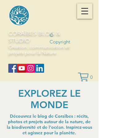
CORAÏBES BLOG &
©
STUDIO
Copyright
Création, communication et
projets pour la Nature
0
EXPLOREZ LE
MONDE
Découvrez le blog de Coraïbes : récits,
photos et projets autour de la nature, de
la biodiversité et de l’océan. Inspirez-vous
et agissez pour la planète.