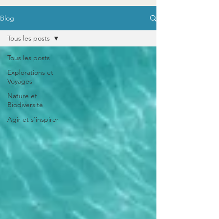
Blog
Tous les posts
Tous les posts
Explorations et
Voyages
Nature et
Biodiversité
Agir et s'inspirer