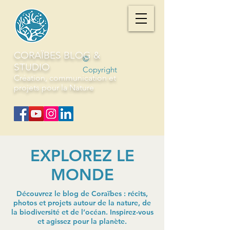
CORAÏBES BLOG &
©
STUDIO
Copyright
Création, communication et
projets pour la Nature
EXPLOREZ LE
MONDE
Découvrez le blog de Coraïbes : récits,
photos et projets autour de la nature, de
la biodiversité et de l’océan. Inspirez-vous
et agissez pour la planète.