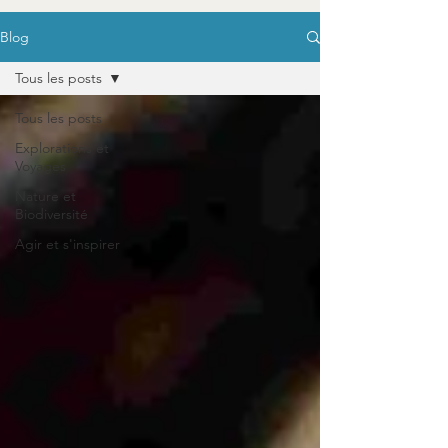
Blog
Tous les posts
Tous les posts
Explorations et
Voyages
Nature et
Biodiversité
Agir et s'inspirer