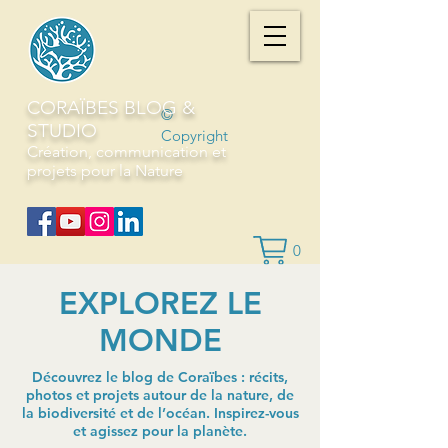
CORAÏBES BLOG &
©
STUDIO
Copyright
Création, communication et
projets pour la Nature
0
EXPLOREZ LE
MONDE
Découvrez le blog de Coraïbes : récits,
photos et projets autour de la nature, de
la biodiversité et de l’océan. Inspirez-vous
et agissez pour la planète.