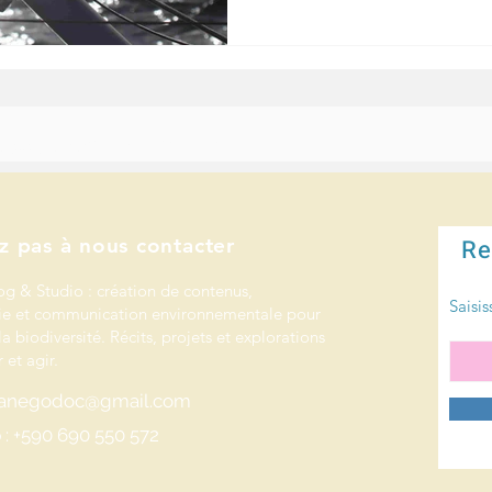
e mets mes compétences au service de celles et ceux qui protègent la nature et l’océan.
 les initiatives pour la nature.
z pas à nous contacter
Re
og & Studio : création de contenus,
Saisis
e et communication environnementale pour
la biodiversité. Récits, projets et explorations
 et agir.
rianegodoc@gmail.com
: +590 690 550 572