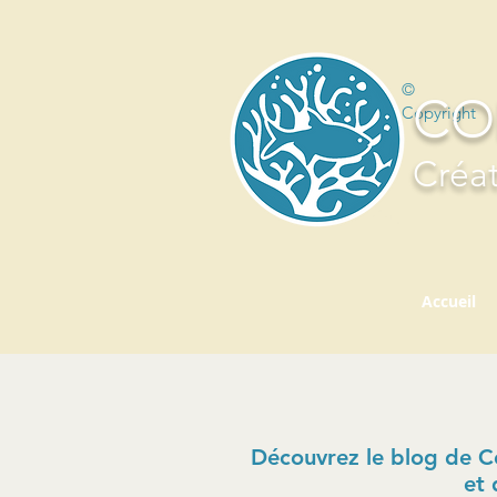
©
CO
Copyright
Créat
Accueil
Découvrez le blog de Cor
et 