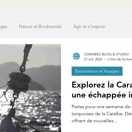
ontenus nature, Photographie et récits nature, Projets pour la biodiversité, Blog voyage et nature, Consultant RSE, Éco-communication, Photographie sous-mar
ages
Nature et Biodiversité
Agir et s'inspirer
CORAIBES BLOG & STUDIO
21 oct. 2023
2 min de lectur
Explorations et Voyages
Explorez la Cara
une échappée i
Partez pour une semaine de r
turquoises de la Caraïbe. D
offrant de nouvelles...