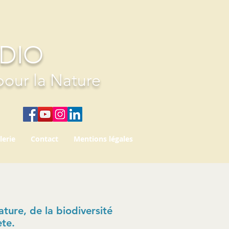
UDIO
pour la Nature
lerie
Contact
Mentions légales
ture, de la biodiversité
ète.