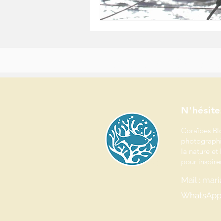
Bienvenue dans l’univers de Coraïbes Blog & Studio.
Journaliste, photographe et créatrice de contenus spécialisée en environnement, j
Ici, chaque récit, chaque image et chaque projet vise à raconter le vivant et valoriser
N'hésite
Coraïbes Bl
photographi
la nature et 
pour inspirer
Mail : ma
WhatsApp 