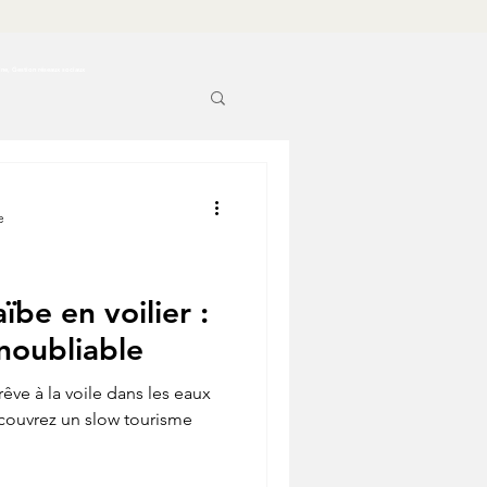
ine, Gestion réseaux sociaux
e
ïbe en voilier :
noubliable
êve à la voile dans les eaux
écouvrez un slow tourisme