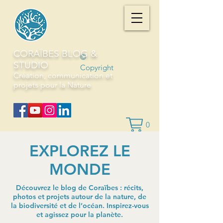
CORAÏBES BLOG &
©
STUDIO
Copyright
Création, communication et
projets pour la Nature
0
EXPLOREZ LE
MONDE
Découvrez le blog de Coraïbes : récits,
photos et projets autour de la nature, de
la biodiversité et de l’océan. Inspirez-vous
et agissez pour la planète.