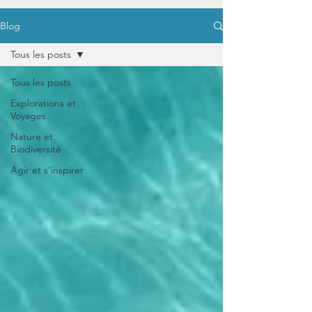
Blog
Tous les posts
Tous les posts
Explorations et
Voyages
Nature et
Biodiversité
Agir et s'inspirer