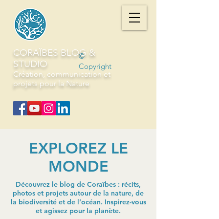
CORAÏBES BLOG &
©
STUDIO
Copyright
Création, communication et
projets pour la Nature
EXPLOREZ LE
MONDE
Découvrez le blog de Coraïbes : récits,
photos et projets autour de la nature, de
la biodiversité et de l’océan. Inspirez-vous
et agissez pour la planète.