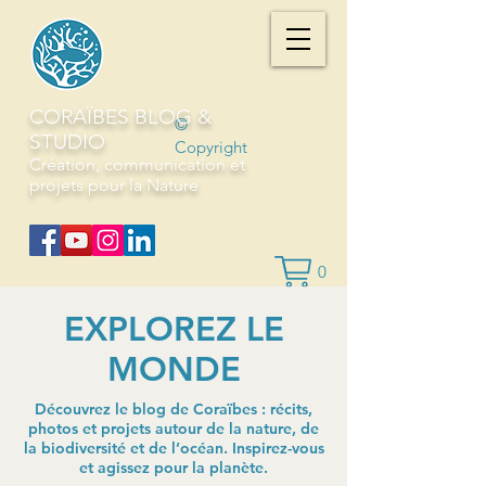
CORAÏBES BLOG &
©
STUDIO
Copyright
Création, communication et
projets pour la Nature
0
EXPLOREZ LE
MONDE
Découvrez le blog de Coraïbes : récits,
photos et projets autour de la nature, de
la biodiversité et de l’océan. Inspirez-vous
et agissez pour la planète.