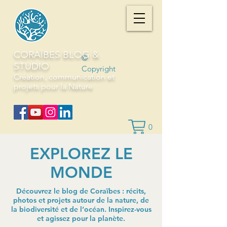
CORAÏBES BLOG &
©
STUDIO
Copyright
Création, communication et
projets pour la Nature
0
EXPLOREZ LE
MONDE
Découvrez le blog de Coraïbes : récits,
photos et projets autour de la nature, de
la biodiversité et de l’océan. Inspirez-vous
et agissez pour la planète.