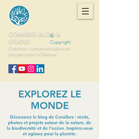
CORAÏBES BLOG &
©
STUDIO
Copyright
Création, communication et
projets pour la Nature
EXPLOREZ LE
MONDE
Découvrez le blog de Coraïbes : récits,
photos et projets autour de la nature, de
la biodiversité et de l’océan. Inspirez-vous
et agissez pour la planète.