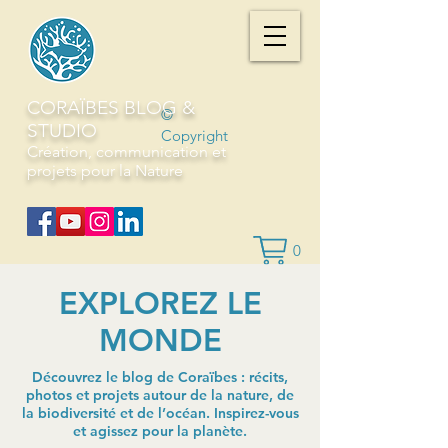
CORAÏBES BLOG &
©
STUDIO
Copyright
Création, communication et
projets pour la Nature
0
EXPLOREZ LE
MONDE
Découvrez le blog de Coraïbes : récits,
photos et projets autour de la nature, de
la biodiversité et de l’océan. Inspirez-vous
et agissez pour la planète.