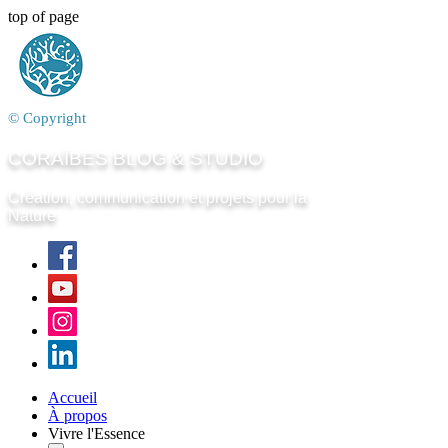
top of page
© Copyright
CORAÏBES BLOG & STUDIO
Création, communication et projets pour la
Nature
Accueil
À propos
Vivre l'Essence