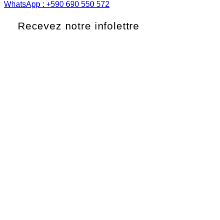
WhatsApp : +590 690 550 572
Recevez notre infolettre
Saisissez votre adresse e-mail*
S'abonner
Mentions légales
Politique en matière de cookies
Politique de confidentialité
Conditions d'utilisation