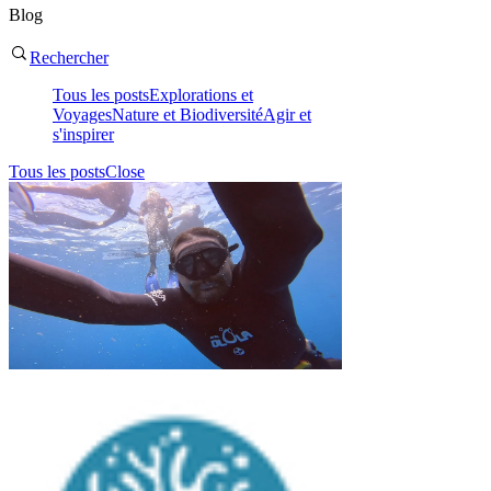
Blog
Rechercher
Tous les posts
Explorations et
Voyages
Nature et Biodiversité
Agir et
s'inspirer
Tous les posts
Close