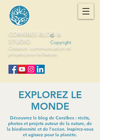
CORAÏBES BLOG &
©
STUDIO
Copyright
Création, communication et
projets pour la Nature
EXPLOREZ LE
MONDE
Découvrez le blog de Coraïbes : récits,
photos et projets autour de la nature, de
la biodiversité et de l’océan. Inspirez-vous
et agissez pour la planète.