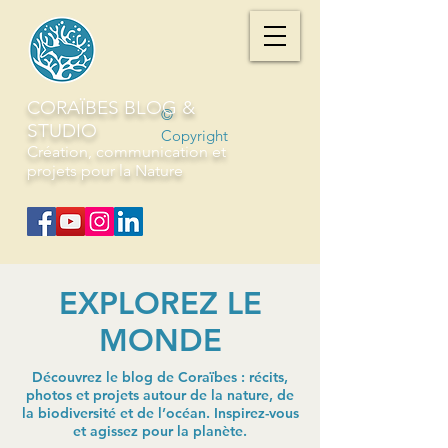
CORAÏBES BLOG &
©
STUDIO
Copyright
Création, communication et
projets pour la Nature
EXPLOREZ LE
MONDE
Découvrez le blog de Coraïbes : récits,
photos et projets autour de la nature, de
la biodiversité et de l’océan. Inspirez-vous
et agissez pour la planète.