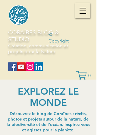
CORAÏBES BLOG &
©
STUDIO
Copyright
Création, communication et
projets pour la Nature
0
EXPLOREZ LE
MONDE
Découvrez le blog de Coraïbes : récits,
photos et projets autour de la nature, de
la biodiversité et de l’océan. Inspirez-vous
et agissez pour la planète.