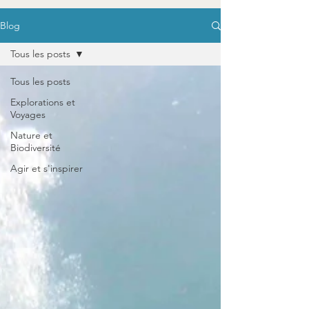
Blog
Tous les posts
Tous les posts
Explorations et
Voyages
Nature et
Biodiversité
Agir et s'inspirer