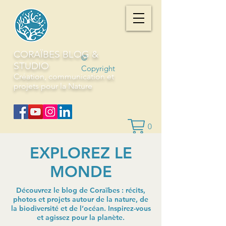
CORAÏBES BLOG &
©
STUDIO
Copyright
Création, communication et
projets pour la Nature
0
EXPLOREZ LE
MONDE
Découvrez le blog de Coraïbes : récits,
photos et projets autour de la nature, de
la biodiversité et de l’océan. Inspirez-vous
et agissez pour la planète.