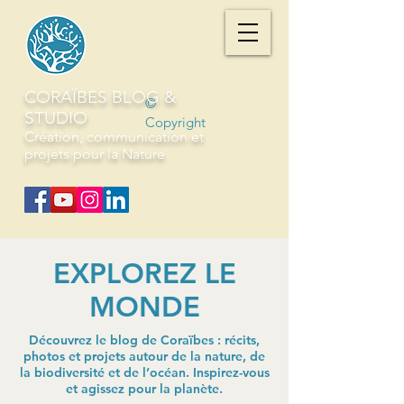
CORAÏBES BLOG &
©
STUDIO
Copyright
Création, communication et
projets pour la Nature
EXPLOREZ LE
MONDE
Découvrez le blog de Coraïbes : récits,
photos et projets autour de la nature, de
la biodiversité et de l’océan. Inspirez-vous
et agissez pour la planète.