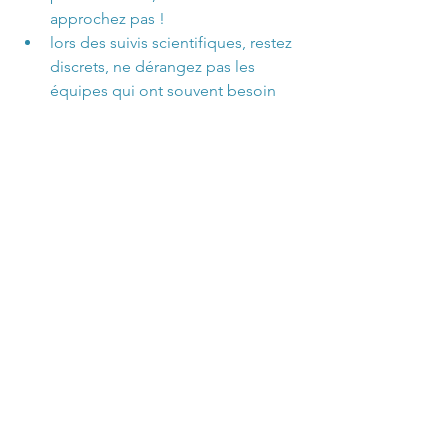
approchez pas !
lors des suivis scientifiques, restez 
discrets, ne dérangez pas les 
équipes qui ont souvent besoin 
de travailler sans bruit et ne 
touchez pas au matériel installé sur 
les plages ou sous l’eau
Mariane Godoc
caraïbes
TOURISME
LAGONS
GUADELOUPE
PETITE TERRE
Explorations et Voyages
Voir tout
Posts récents