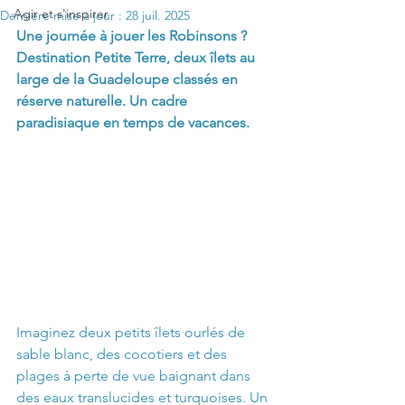
Agir et s'inspirer
Dernière mise à jour :
28 juil. 2025
Une journée à jouer les Robinsons ? 
Destination Petite Terre, deux îlets au 
large de la Guadeloupe classés en 
réserve naturelle. Un cadre 
paradisiaque en temps de vacances.
Imaginez deux petits îlets ourlés de 
sable blanc, des cocotiers et des 
plages à perte de vue baignant dans 
des eaux translucides et turquoises. Un 